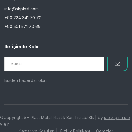
info@shplast.com
+90 224 341 70 70
+90 501 571 70 69
İletişimde Kalın
Bizden haberdar olun.
©Copyright SH Plast Metal Plastik San.Tic.Ltd.Şti. | by
s e z g i n s e
v e r.
Şartlar ve Koşullar
Gizlilik Politikası
Çerezler