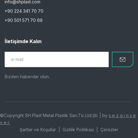
info@shplast.com
+90 224 341 70 70
+90 501 571 70 69
İletişimde Kalın
Bizden haberdar olun.
©Copyright SH Plast Metal Plastik San.Tic.Ltd.Şti. | by
s e z g i n s e
v e r.
Şartlar ve Koşullar
Gizlilik Politikası
Çerezler